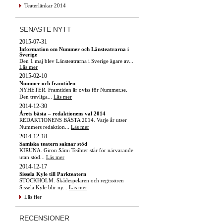
Teaterlänkar 2014
SENASTE NYTT
2015-07-31
Information om Nummer och Länsteatrarna i
Sverige
Den 1 maj blev Länsteatrarna i Sverige ägare av...
Läs mer
2015-02-10
Nummer och framtiden
NYHETER. Framtiden är oviss för Nummer.se.
Den trevliga...
Läs mer
2014-12-30
Årets bästa – redaktionens val 2014
REDAKTIONENS BÄSTA 2014. Varje år utser
Nummers redaktion...
Läs mer
2014-12-18
Samiska teatern saknar stöd
KIRUNA. Giron Sámi Teáhter står för närvarande
utan stöd...
Läs mer
2014-12-17
Sissela Kyle till Parkteatern
STOCKHOLM. Skådespelaren och regissören
Sissela Kyle blir ny...
Läs mer
Läs fler
RECENSIONER