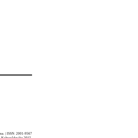
rna. | ISSN: 2001-9567
ån Kulturrådet för 2015.