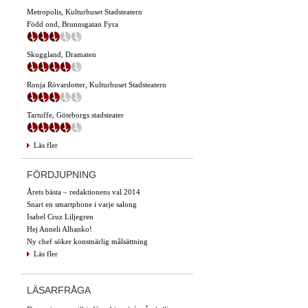
Metropolis, Kulturhuset Stadsteatern
Född ond, Brunnsgatan Fyra
Skuggland, Dramaten
Ronja Rövardotter, Kulturhuset Stadsteatern
Tartuffe, Göteborgs stadsteater
Läs fler
FÖRDJUPNING
Årets bästa – redaktionens val 2014
Snart en smartphone i varje salong
Isabel Cruz Liljegren
Hej Anneli Alhanko!
Ny chef söker konstnärlig målsättning
Läs fler
LÄSARFRÅGA