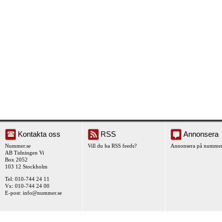
Kontakta oss
RSS
Annonsera
Nummer.se
Vill du ha RSS feeds?
Annonsera på nummer
AB Tidningen Vi
Box 2052
103 12 Stockholm
Tel: 010-744 24 11
Vx: 010-744 24 00
E-post:
info@nummer.se