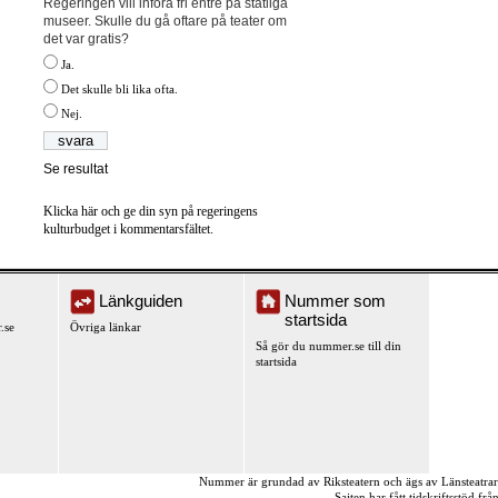
Regeringen vill införa fri entré på statliga
museer. Skulle du gå oftare på teater om
det var gratis?
Ja.
Det skulle bli lika ofta.
Nej.
Se resultat
Klicka här och ge din syn på regeringens
kulturbudget i kommentarsfältet.
Länkguiden
Nummer som
startsida
.se
Övriga länkar
Så gör du nummer.se till din
startsida
Nummer är grundad av Riksteatern och ägs av Länsteatra
Sajten har fått tidskriftsstöd fr