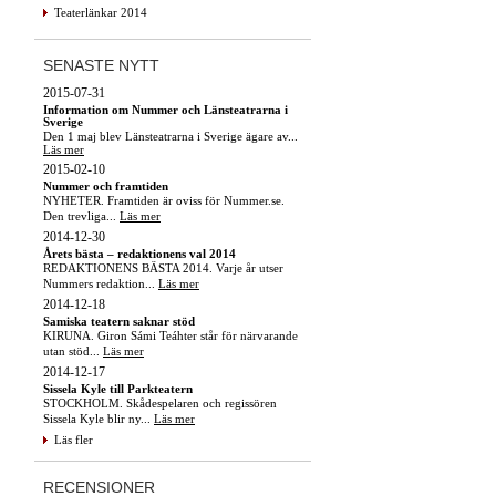
Teaterlänkar 2014
SENASTE NYTT
2015-07-31
Information om Nummer och Länsteatrarna i
Sverige
Den 1 maj blev Länsteatrarna i Sverige ägare av...
Läs mer
2015-02-10
Nummer och framtiden
NYHETER. Framtiden är oviss för Nummer.se.
Den trevliga...
Läs mer
2014-12-30
Årets bästa – redaktionens val 2014
REDAKTIONENS BÄSTA 2014. Varje år utser
Nummers redaktion...
Läs mer
2014-12-18
Samiska teatern saknar stöd
KIRUNA. Giron Sámi Teáhter står för närvarande
utan stöd...
Läs mer
2014-12-17
Sissela Kyle till Parkteatern
STOCKHOLM. Skådespelaren och regissören
Sissela Kyle blir ny...
Läs mer
Läs fler
RECENSIONER