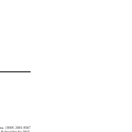
rna. | ISSN: 2001-9567
ån Kulturrådet för 2015.