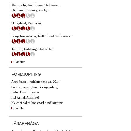
Metropolis, Kulturhuset Stadsteatern
Född ond, Brunnsgatan Fyra
Skuggland, Dramaten
Ronja Rövardotter, Kulturhuset Stadsteatern
Tartuffe, Göteborgs stadsteater
Läs fler
FÖRDJUPNING
Årets bästa – redaktionens val 2014
Snart en smartphone i varje salong
Isabel Cruz Liljegren
Hej Anneli Alhanko!
Ny chef söker konstnärlig målsättning
Läs fler
LÄSARFRÅGA