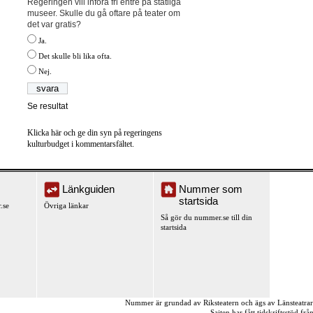
Regeringen vill införa fri entré på statliga
museer. Skulle du gå oftare på teater om
det var gratis?
Ja.
Det skulle bli lika ofta.
Nej.
Se resultat
Klicka här och ge din syn på regeringens
kulturbudget i kommentarsfältet.
Länkguiden
Nummer som
startsida
.se
Övriga länkar
Så gör du nummer.se till din
startsida
Nummer är grundad av Riksteatern och ägs av Länsteatra
Sajten har fått tidskriftsstöd fr