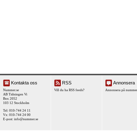
Kontakta oss
RSS
Annonsera
Nummer.se
Vill du ha RSS feeds?
Annonsera på nummer
AB Tidningen Vi
Box 2052
103 12 Stockholm
Tel: 010-744 24 11
Vx: 010-744 24 00
E-post:
info@nummer.se