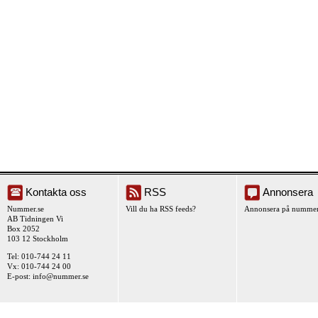
Kontakta oss
RSS
Annonsera
Nummer.se
Vill du ha RSS feeds?
Annonsera på nummer
AB Tidningen Vi
Box 2052
103 12 Stockholm
Tel: 010-744 24 11
Vx: 010-744 24 00
E-post:
info@nummer.se