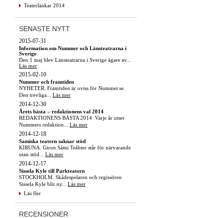
Teaterlänkar 2014
SENASTE NYTT
2015-07-31
Information om Nummer och Länsteatrarna i
Sverige
Den 1 maj blev Länsteatrarna i Sverige ägare av...
Läs mer
2015-02-10
Nummer och framtiden
NYHETER. Framtiden är oviss för Nummer.se.
Den trevliga...
Läs mer
2014-12-30
Årets bästa – redaktionens val 2014
REDAKTIONENS BÄSTA 2014. Varje år utser
Nummers redaktion...
Läs mer
2014-12-18
Samiska teatern saknar stöd
KIRUNA. Giron Sámi Teáhter står för närvarande
utan stöd...
Läs mer
2014-12-17
Sissela Kyle till Parkteatern
STOCKHOLM. Skådespelaren och regissören
Sissela Kyle blir ny...
Läs mer
Läs fler
RECENSIONER