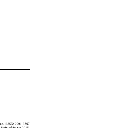
rna. | ISSN: 2001-9567
ån Kulturrådet för 2015.