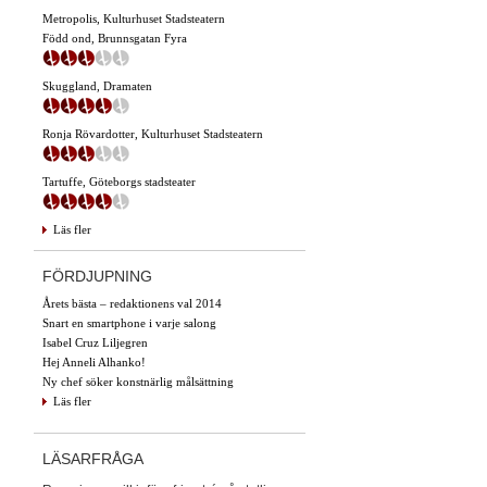
Metropolis, Kulturhuset Stadsteatern
Född ond, Brunnsgatan Fyra
Skuggland, Dramaten
Ronja Rövardotter, Kulturhuset Stadsteatern
Tartuffe, Göteborgs stadsteater
Läs fler
FÖRDJUPNING
Årets bästa – redaktionens val 2014
Snart en smartphone i varje salong
Isabel Cruz Liljegren
Hej Anneli Alhanko!
Ny chef söker konstnärlig målsättning
Läs fler
LÄSARFRÅGA