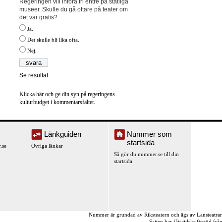
Regeringen vill införa fri entré på statliga
museer. Skulle du gå oftare på teater om
det var gratis?
Ja.
Det skulle bli lika ofta.
Nej.
Se resultat
Klicka här och ge din syn på regeringens
kulturbudget i kommentarsfältet.
Länkguiden
Nummer som
startsida
.se
Övriga länkar
Så gör du nummer.se till din
startsida
Nummer är grundad av Riksteatern och ägs av Länsteatra
Sajten har fått tidskriftsstöd fr