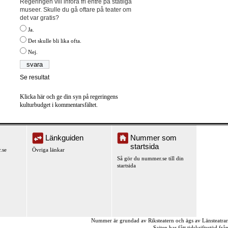
Regeringen vill införa fri entré på statliga
museer. Skulle du gå oftare på teater om
det var gratis?
Ja.
Det skulle bli lika ofta.
Nej.
Se resultat
Klicka här och ge din syn på regeringens
kulturbudget i kommentarsfältet.
Länkguiden
Nummer som
startsida
.se
Övriga länkar
Så gör du nummer.se till din
startsida
Nummer är grundad av Riksteatern och ägs av Länsteatra
Sajten har fått tidskriftsstöd fr