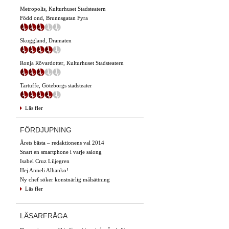
Metropolis, Kulturhuset Stadsteatern
Född ond, Brunnsgatan Fyra
Skuggland, Dramaten
Ronja Rövardotter, Kulturhuset Stadsteatern
Tartuffe, Göteborgs stadsteater
Läs fler
FÖRDJUPNING
Årets bästa – redaktionens val 2014
Snart en smartphone i varje salong
Isabel Cruz Liljegren
Hej Anneli Alhanko!
Ny chef söker konstnärlig målsättning
Läs fler
LÄSARFRÅGA