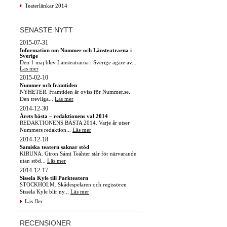
Teaterlänkar 2014
SENASTE NYTT
2015-07-31
Information om Nummer och Länsteatrarna i
Sverige
Den 1 maj blev Länsteatrarna i Sverige ägare av...
Läs mer
2015-02-10
Nummer och framtiden
NYHETER. Framtiden är oviss för Nummer.se.
Den trevliga...
Läs mer
2014-12-30
Årets bästa – redaktionens val 2014
REDAKTIONENS BÄSTA 2014. Varje år utser
Nummers redaktion...
Läs mer
2014-12-18
Samiska teatern saknar stöd
KIRUNA. Giron Sámi Teáhter står för närvarande
utan stöd...
Läs mer
2014-12-17
Sissela Kyle till Parkteatern
STOCKHOLM. Skådespelaren och regissören
Sissela Kyle blir ny...
Läs mer
Läs fler
RECENSIONER