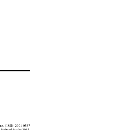
rna. | ISSN: 2001-9567
ån Kulturrådet för 2015.