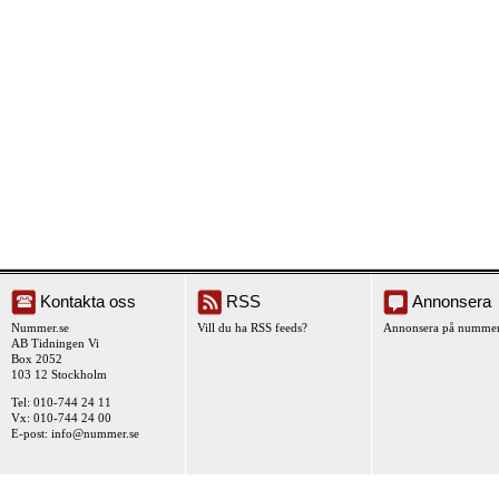
Kontakta oss
RSS
Annonsera
Nummer.se
Vill du ha RSS feeds?
Annonsera på nummer
AB Tidningen Vi
Box 2052
103 12 Stockholm
Tel: 010-744 24 11
Vx: 010-744 24 00
E-post:
info@nummer.se