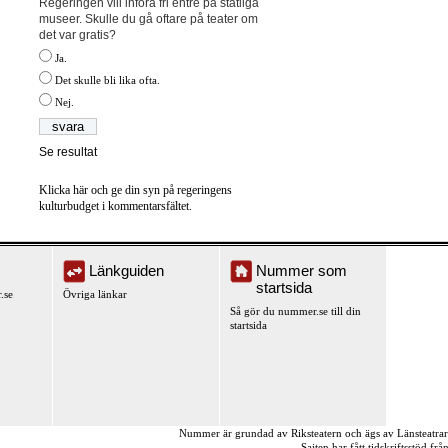
Regeringen vill införa fri entré på statliga
museer. Skulle du gå oftare på teater om
det var gratis?
Ja.
Det skulle bli lika ofta.
Nej.
Se resultat
Klicka här och ge din syn på regeringens
kulturbudget i kommentarsfältet.
Länkguiden
Nummer som
startsida
.se
Övriga länkar
Så gör du nummer.se till din
startsida
Nummer är grundad av Riksteatern och ägs av Länsteatra
Sajten har fått tidskriftsstöd fr