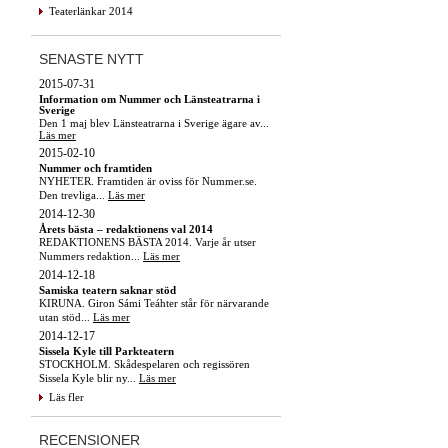
Teaterlänkar 2014
SENASTE NYTT
2015-07-31
Information om Nummer och Länsteatrarna i
Sverige
Den 1 maj blev Länsteatrarna i Sverige ägare av...
Läs mer
2015-02-10
Nummer och framtiden
NYHETER. Framtiden är oviss för Nummer.se.
Den trevliga...
Läs mer
2014-12-30
Årets bästa – redaktionens val 2014
REDAKTIONENS BÄSTA 2014. Varje år utser
Nummers redaktion...
Läs mer
2014-12-18
Samiska teatern saknar stöd
KIRUNA. Giron Sámi Teáhter står för närvarande
utan stöd...
Läs mer
2014-12-17
Sissela Kyle till Parkteatern
STOCKHOLM. Skådespelaren och regissören
Sissela Kyle blir ny...
Läs mer
Läs fler
RECENSIONER