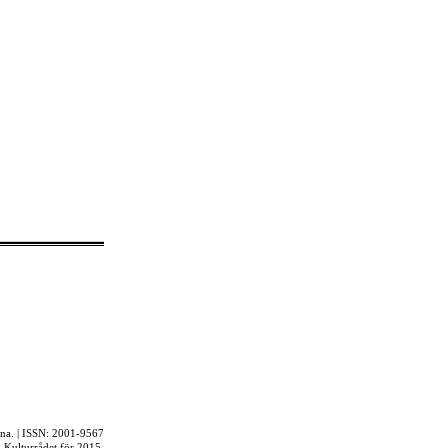
rna. | ISSN: 2001-9567
ån Kulturrådet för 2015.