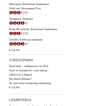
Metropolis, Kulturhuset Stadsteatern
Född ond, Brunnsgatan Fyra
Skuggland, Dramaten
Ronja Rövardotter, Kulturhuset Stadsteatern
Tartuffe, Göteborgs stadsteater
Läs fler
FÖRDJUPNING
Årets bästa – redaktionens val 2014
Snart en smartphone i varje salong
Isabel Cruz Liljegren
Hej Anneli Alhanko!
Ny chef söker konstnärlig målsättning
Läs fler
LÄSARFRÅGA