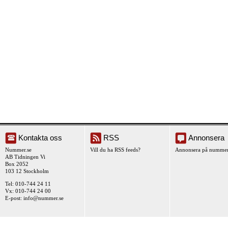
Kontakta oss
RSS
Annonsera
Nummer.se
Vill du ha RSS feeds?
Annonsera på nummer
AB Tidningen Vi
Box 2052
103 12 Stockholm
Tel: 010-744 24 11
Vx: 010-744 24 00
E-post:
info@nummer.se