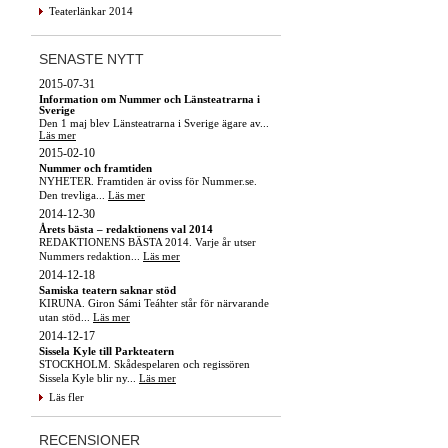
Teaterlänkar 2014
SENASTE NYTT
2015-07-31
Information om Nummer och Länsteatrarna i
Sverige
Den 1 maj blev Länsteatrarna i Sverige ägare av...
Läs mer
2015-02-10
Nummer och framtiden
NYHETER. Framtiden är oviss för Nummer.se.
Den trevliga...
Läs mer
2014-12-30
Årets bästa – redaktionens val 2014
REDAKTIONENS BÄSTA 2014. Varje år utser
Nummers redaktion...
Läs mer
2014-12-18
Samiska teatern saknar stöd
KIRUNA. Giron Sámi Teáhter står för närvarande
utan stöd...
Läs mer
2014-12-17
Sissela Kyle till Parkteatern
STOCKHOLM. Skådespelaren och regissören
Sissela Kyle blir ny...
Läs mer
Läs fler
RECENSIONER