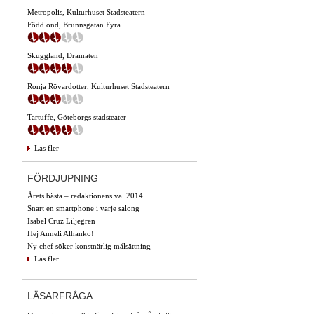
Metropolis, Kulturhuset Stadsteatern
Född ond, Brunnsgatan Fyra
Skuggland, Dramaten
Ronja Rövardotter, Kulturhuset Stadsteatern
Tartuffe, Göteborgs stadsteater
Läs fler
FÖRDJUPNING
Årets bästa – redaktionens val 2014
Snart en smartphone i varje salong
Isabel Cruz Liljegren
Hej Anneli Alhanko!
Ny chef söker konstnärlig målsättning
Läs fler
LÄSARFRÅGA