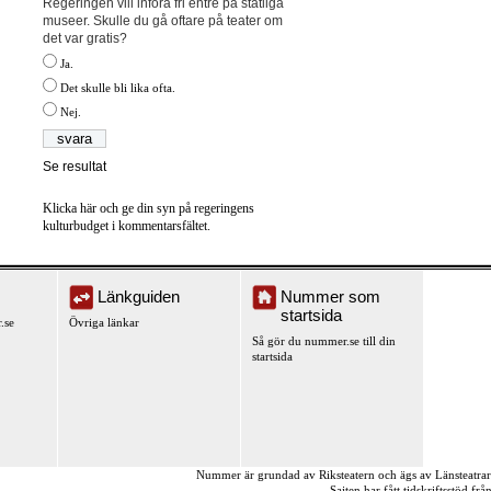
Regeringen vill införa fri entré på statliga
museer. Skulle du gå oftare på teater om
det var gratis?
Ja.
Det skulle bli lika ofta.
Nej.
Se resultat
Klicka här och ge din syn på regeringens
kulturbudget i kommentarsfältet.
Länkguiden
Nummer som
startsida
.se
Övriga länkar
Så gör du nummer.se till din
startsida
Nummer är grundad av Riksteatern och ägs av Länsteatra
Sajten har fått tidskriftsstöd fr