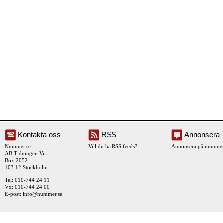
Kontakta oss
RSS
Annonsera
Nummer.se
Vill du ha RSS feeds?
Annonsera på nummer
AB Tidningen Vi
Box 2052
103 12 Stockholm
Tel: 010-744 24 11
Vx: 010-744 24 00
E-post:
info@nummer.se