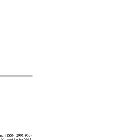
rna. | ISSN: 2001-9567
ån Kulturrådet för 2015.