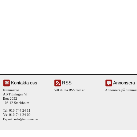
Kontakta oss
RSS
Annonsera
Nummer.se
Vill du ha RSS feeds?
Annonsera på nummer
AB Tidningen Vi
Box 2052
103 12 Stockholm
Tel: 010-744 24 11
Vx: 010-744 24 00
E-post:
info@nummer.se