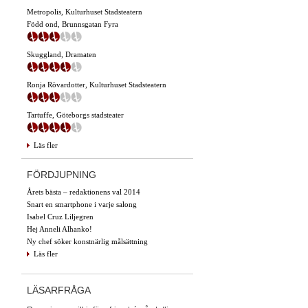
Metropolis, Kulturhuset Stadsteatern
Född ond, Brunnsgatan Fyra
Skuggland, Dramaten
Ronja Rövardotter, Kulturhuset Stadsteatern
Tartuffe, Göteborgs stadsteater
Läs fler
FÖRDJUPNING
Årets bästa – redaktionens val 2014
Snart en smartphone i varje salong
Isabel Cruz Liljegren
Hej Anneli Alhanko!
Ny chef söker konstnärlig målsättning
Läs fler
LÄSARFRÅGA