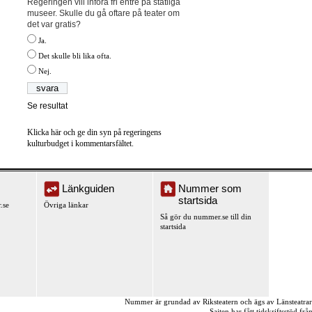
Regeringen vill införa fri entré på statliga
museer. Skulle du gå oftare på teater om
det var gratis?
Ja.
Det skulle bli lika ofta.
Nej.
Se resultat
Klicka här och ge din syn på regeringens
kulturbudget i kommentarsfältet.
Länkguiden
Nummer som
startsida
.se
Övriga länkar
Så gör du nummer.se till din
startsida
Nummer är grundad av Riksteatern och ägs av Länsteatra
Sajten har fått tidskriftsstöd fr