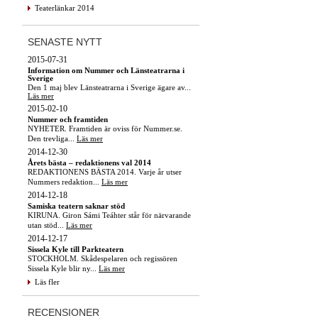
Teaterlänkar 2014
SENASTE NYTT
2015-07-31
Information om Nummer och Länsteatrarna i
Sverige
Den 1 maj blev Länsteatrarna i Sverige ägare av...
Läs mer
2015-02-10
Nummer och framtiden
NYHETER. Framtiden är oviss för Nummer.se.
Den trevliga...
Läs mer
2014-12-30
Årets bästa – redaktionens val 2014
REDAKTIONENS BÄSTA 2014. Varje år utser
Nummers redaktion...
Läs mer
2014-12-18
Samiska teatern saknar stöd
KIRUNA. Giron Sámi Teáhter står för närvarande
utan stöd...
Läs mer
2014-12-17
Sissela Kyle till Parkteatern
STOCKHOLM. Skådespelaren och regissören
Sissela Kyle blir ny...
Läs mer
Läs fler
RECENSIONER