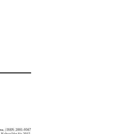
rna. | ISSN: 2001-9567
ån Kulturrådet för 2015.