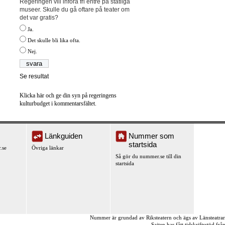
Regeringen vill införa fri entré på statliga
museer. Skulle du gå oftare på teater om
det var gratis?
Ja.
Det skulle bli lika ofta.
Nej.
Se resultat
Klicka här och ge din syn på regeringens
kulturbudget i kommentarsfältet.
Länkguiden
Nummer som
startsida
.se
Övriga länkar
Så gör du nummer.se till din
startsida
Nummer är grundad av Riksteatern och ägs av Länsteatra
Sajten har fått tidskriftsstöd fr