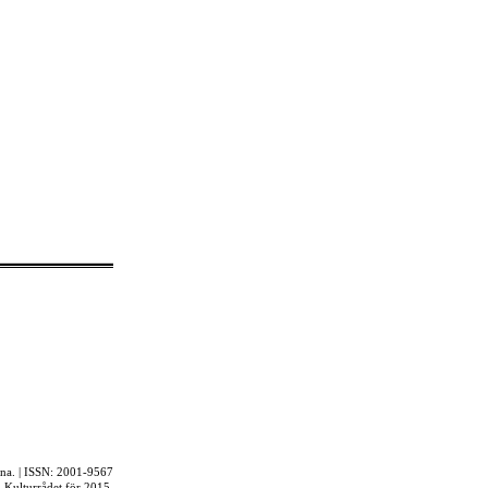
rna. | ISSN: 2001-9567
ån Kulturrådet för 2015.