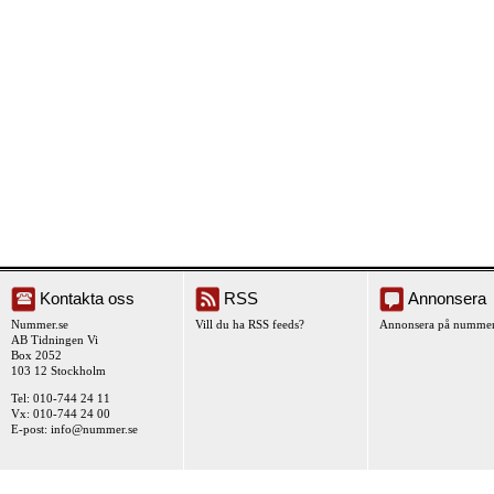
Kontakta oss
RSS
Annonsera
Nummer.se
Vill du ha RSS feeds?
Annonsera på nummer
AB Tidningen Vi
Box 2052
103 12 Stockholm
Tel: 010-744 24 11
Vx: 010-744 24 00
E-post:
info@nummer.se