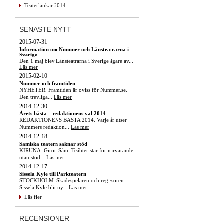
Teaterlänkar 2014
SENASTE NYTT
2015-07-31
Information om Nummer och Länsteatrarna i
Sverige
Den 1 maj blev Länsteatrarna i Sverige ägare av...
Läs mer
2015-02-10
Nummer och framtiden
NYHETER. Framtiden är oviss för Nummer.se.
Den trevliga...
Läs mer
2014-12-30
Årets bästa – redaktionens val 2014
REDAKTIONENS BÄSTA 2014. Varje år utser
Nummers redaktion...
Läs mer
2014-12-18
Samiska teatern saknar stöd
KIRUNA. Giron Sámi Teáhter står för närvarande
utan stöd...
Läs mer
2014-12-17
Sissela Kyle till Parkteatern
STOCKHOLM. Skådespelaren och regissören
Sissela Kyle blir ny...
Läs mer
Läs fler
RECENSIONER