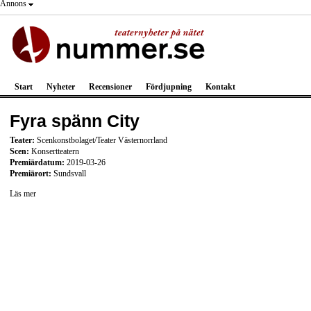
Annons
Start
Nyheter
Recensioner
Fördjupning
Kontakt
Fyra spänn City
Teater:
Scenkonstbolaget/Teater Västernorrland
Scen:
Konsertteatern
Premiärdatum:
2019-03-26
Premiärort:
Sundsvall
Läs mer