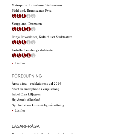
Metropolis, Kulturhuset Stadsteatern
Född ond, Brunnsgatan Fyra
Skuggland, Dramaten
Ronja Rövardotter, Kulturhuset Stadsteatern
Tartuffe, Göteborgs stadsteater
Läs fler
FÖRDJUPNING
Årets bästa – redaktionens val 2014
Snart en smartphone i varje salong
Isabel Cruz Liljegren
Hej Anneli Alhanko!
Ny chef söker konstnärlig målsättning
Läs fler
LÄSARFRÅGA