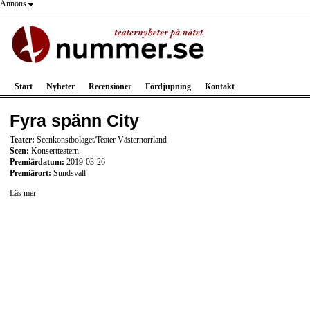
Annons
Start
Nyheter
Recensioner
Fördjupning
Kontakt
Fyra spänn City
Teater:
Scenkonstbolaget/Teater Västernorrland
Scen:
Konsertteatern
Premiärdatum:
2019-03-26
Premiärort:
Sundsvall
Läs mer