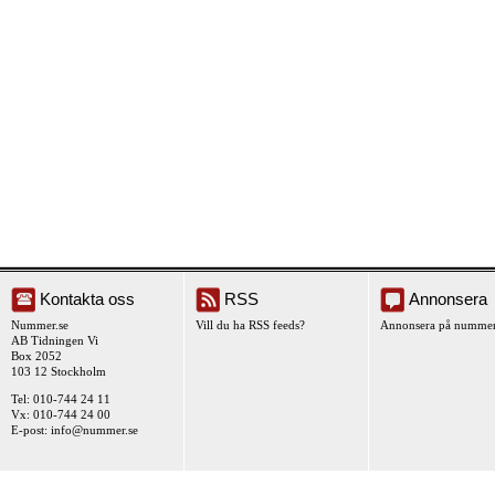
Kontakta oss
RSS
Annonsera
Nummer.se
Vill du ha RSS feeds?
Annonsera på nummer
AB Tidningen Vi
Box 2052
103 12 Stockholm
Tel: 010-744 24 11
Vx: 010-744 24 00
E-post:
info@nummer.se