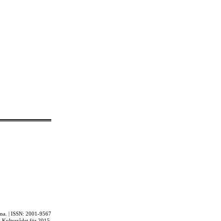
rna. | ISSN: 2001-9567
ån Kulturrådet för 2015.