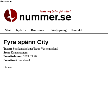
Annons
Start
Nyheter
Recensioner
Fördjupning
Kontakt
Fyra spänn City
Teater:
Scenkonstbolaget/Teater Västernorrland
Scen:
Konsertteatern
Premiärdatum:
2019-03-26
Premiärort:
Sundsvall
Läs mer