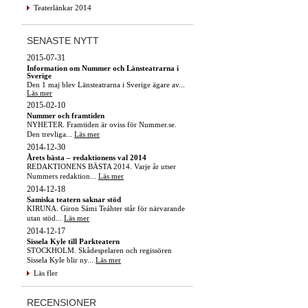
Teaterlänkar 2014
SENASTE NYTT
2015-07-31
Information om Nummer och Länsteatrarna i
Sverige
Den 1 maj blev Länsteatrarna i Sverige ägare av...
Läs mer
2015-02-10
Nummer och framtiden
NYHETER. Framtiden är oviss för Nummer.se.
Den trevliga...
Läs mer
2014-12-30
Årets bästa – redaktionens val 2014
REDAKTIONENS BÄSTA 2014. Varje år utser
Nummers redaktion...
Läs mer
2014-12-18
Samiska teatern saknar stöd
KIRUNA. Giron Sámi Teáhter står för närvarande
utan stöd...
Läs mer
2014-12-17
Sissela Kyle till Parkteatern
STOCKHOLM. Skådespelaren och regissören
Sissela Kyle blir ny...
Läs mer
Läs fler
RECENSIONER