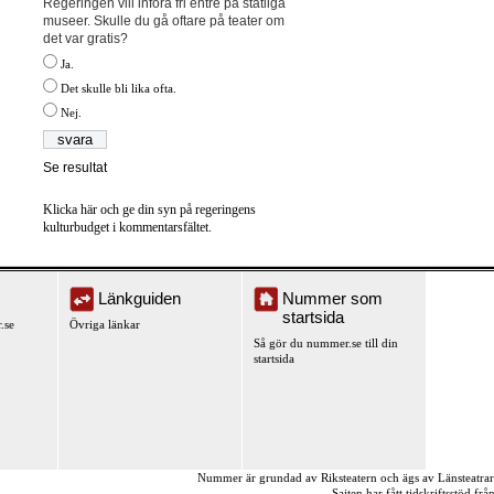
Regeringen vill införa fri entré på statliga
museer. Skulle du gå oftare på teater om
det var gratis?
Ja.
Det skulle bli lika ofta.
Nej.
Se resultat
Klicka här och ge din syn på regeringens
kulturbudget i kommentarsfältet.
Länkguiden
Nummer som
startsida
.se
Övriga länkar
Så gör du nummer.se till din
startsida
Nummer är grundad av Riksteatern och ägs av Länsteatra
Sajten har fått tidskriftsstöd fr