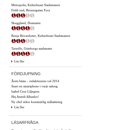
Metropolis, Kulturhuset Stadsteatern
Född ond, Brunnsgatan Fyra
Skuggland, Dramaten
Ronja Rövardotter, Kulturhuset Stadsteatern
Tartuffe, Göteborgs stadsteater
Läs fler
FÖRDJUPNING
Årets bästa – redaktionens val 2014
Snart en smartphone i varje salong
Isabel Cruz Liljegren
Hej Anneli Alhanko!
Ny chef söker konstnärlig målsättning
Läs fler
LÄSARFRÅGA