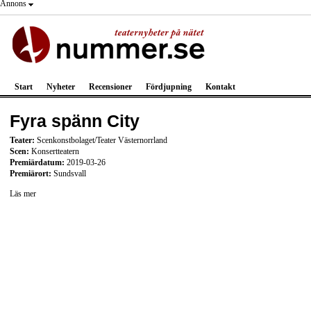
Annons
Start
Nyheter
Recensioner
Fördjupning
Kontakt
Fyra spänn City
Teater:
Scenkonstbolaget/Teater Västernorrland
Scen:
Konsertteatern
Premiärdatum:
2019-03-26
Premiärort:
Sundsvall
Läs mer