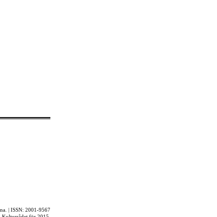
rna. | ISSN: 2001-9567
ån Kulturrådet för 2015.