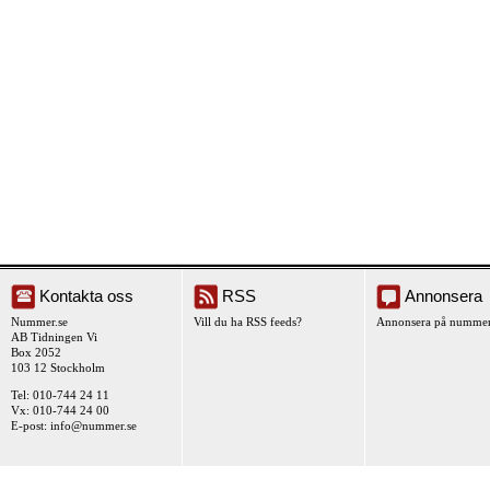
Kontakta oss
RSS
Annonsera
Nummer.se
Vill du ha RSS feeds?
Annonsera på nummer
AB Tidningen Vi
Box 2052
103 12 Stockholm
Tel: 010-744 24 11
Vx: 010-744 24 00
E-post:
info@nummer.se