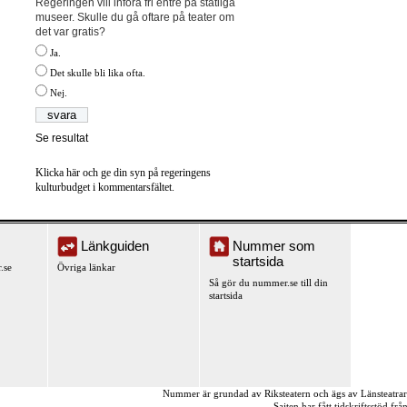
Regeringen vill införa fri entré på statliga
museer. Skulle du gå oftare på teater om
det var gratis?
Ja.
Det skulle bli lika ofta.
Nej.
Se resultat
Klicka här och ge din syn på regeringens
kulturbudget i kommentarsfältet.
Länkguiden
Nummer som
startsida
.se
Övriga länkar
Så gör du nummer.se till din
startsida
Nummer är grundad av Riksteatern och ägs av Länsteatra
Sajten har fått tidskriftsstöd fr