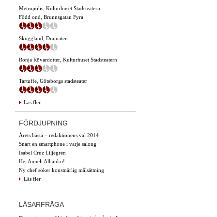
Metropolis, Kulturhuset Stadsteatern
Född ond, Brunnsgatan Fyra
Skuggland, Dramaten
Ronja Rövardotter, Kulturhuset Stadsteatern
Tartuffe, Göteborgs stadsteater
Läs fler
FÖRDJUPNING
Årets bästa – redaktionens val 2014
Snart en smartphone i varje salong
Isabel Cruz Liljegren
Hej Anneli Alhanko!
Ny chef söker konstnärlig målsättning
Läs fler
LÄSARFRÅGA