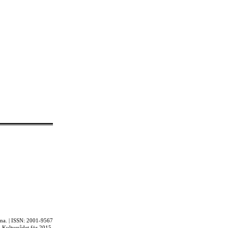
rna. | ISSN: 2001-9567
ån Kulturrådet för 2015.