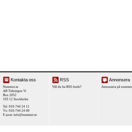
Kontakta oss
RSS
Annonsera
Nummer.se
Vill du ha RSS feeds?
Annonsera på nummer
AB Tidningen Vi
Box 2052
103 12 Stockholm
Tel: 010-744 24 11
Vx: 010-744 24 00
E-post:
info@nummer.se