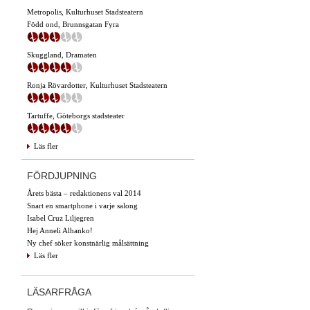
Metropolis, Kulturhuset Stadsteatern
Född ond, Brunnsgatan Fyra
Skuggland, Dramaten
Ronja Rövardotter, Kulturhuset Stadsteatern
Tartuffe, Göteborgs stadsteater
Läs fler
FÖRDJUPNING
Årets bästa – redaktionens val 2014
Snart en smartphone i varje salong
Isabel Cruz Liljegren
Hej Anneli Alhanko!
Ny chef söker konstnärlig målsättning
Läs fler
LÄSARFRÅGA