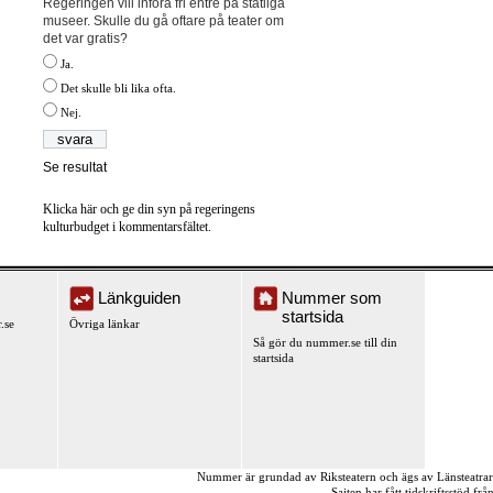
Regeringen vill införa fri entré på statliga
museer. Skulle du gå oftare på teater om
det var gratis?
Ja.
Det skulle bli lika ofta.
Nej.
Se resultat
Klicka här och ge din syn på regeringens
kulturbudget i kommentarsfältet.
Länkguiden
Nummer som
startsida
.se
Övriga länkar
Så gör du nummer.se till din
startsida
Nummer är grundad av Riksteatern och ägs av Länsteatra
Sajten har fått tidskriftsstöd fr