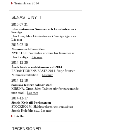
Teaterlänkar 2014
SENASTE NYTT
2015-07-31
Information om Nummer och Länsteatrarna i
Sverige
Den 1 maj blev Länsteatrarna i Sverige ägare av...
Läs mer
2015-02-10
Nummer och framtiden
NYHETER. Framtiden är oviss för Nummer.se.
Den trevliga...
Läs mer
2014-12-30
Årets bästa – redaktionens val 2014
REDAKTIONENS BÄSTA 2014. Varje år utser
Nummers redaktion...
Läs mer
2014-12-18
Samiska teatern saknar stöd
KIRUNA. Giron Sámi Teáhter står för närvarande
utan stöd...
Läs mer
2014-12-17
Sissela Kyle till Parkteatern
STOCKHOLM. Skådespelaren och regissören
Sissela Kyle blir ny...
Läs mer
Läs fler
RECENSIONER