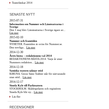
Teaterlänkar 2014
SENASTE NYTT
2015-07-31
Information om Nummer och Länsteatrarna i
Sverige
Den 1 maj blev Länsteatrarna i Sverige ägare av...
Läs mer
2015-02-10
Nummer och framtiden
NYHETER. Framtiden är oviss för Nummer.se.
Den trevliga...
Läs mer
2014-12-30
Årets bästa – redaktionens val 2014
REDAKTIONENS BÄSTA 2014. Varje år utser
Nummers redaktion...
Läs mer
2014-12-18
Samiska teatern saknar stöd
KIRUNA. Giron Sámi Teáhter står för närvarande
utan stöd...
Läs mer
2014-12-17
Sissela Kyle till Parkteatern
STOCKHOLM. Skådespelaren och regissören
Sissela Kyle blir ny...
Läs mer
Läs fler
RECENSIONER