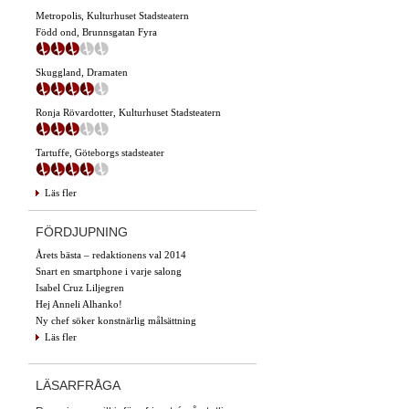
Metropolis, Kulturhuset Stadsteatern
Född ond, Brunnsgatan Fyra
Skuggland, Dramaten
Ronja Rövardotter, Kulturhuset Stadsteatern
Tartuffe, Göteborgs stadsteater
Läs fler
FÖRDJUPNING
Årets bästa – redaktionens val 2014
Snart en smartphone i varje salong
Isabel Cruz Liljegren
Hej Anneli Alhanko!
Ny chef söker konstnärlig målsättning
Läs fler
LÄSARFRÅGA