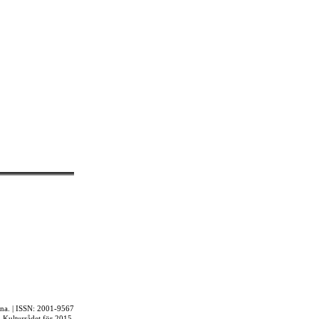
rna. | ISSN: 2001-9567
ån Kulturrådet för 2015.