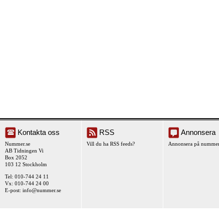
Kontakta oss
RSS
Annonsera
Nummer.se
Vill du ha RSS feeds?
Annonsera på nummer
AB Tidningen Vi
Box 2052
103 12 Stockholm
Tel: 010-744 24 11
Vx: 010-744 24 00
E-post:
info@nummer.se