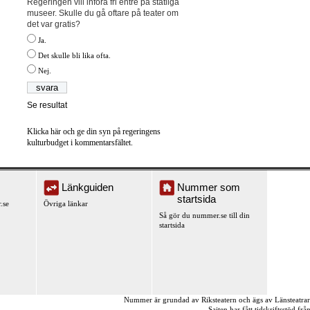
Regeringen vill införa fri entré på statliga
museer. Skulle du gå oftare på teater om
det var gratis?
Ja.
Det skulle bli lika ofta.
Nej.
Se resultat
Klicka här och ge din syn på regeringens
kulturbudget i kommentarsfältet.
Länkguiden
Nummer som
startsida
.se
Övriga länkar
Så gör du nummer.se till din
startsida
Nummer är grundad av Riksteatern och ägs av Länsteatra
Sajten har fått tidskriftsstöd fr