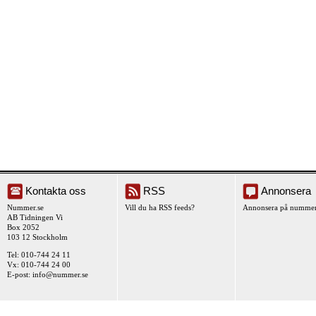
Kontakta oss
RSS
Annonsera
Nummer.se
Vill du ha RSS feeds?
Annonsera på nummer
AB Tidningen Vi
Box 2052
103 12 Stockholm
Tel: 010-744 24 11
Vx: 010-744 24 00
E-post:
info@nummer.se