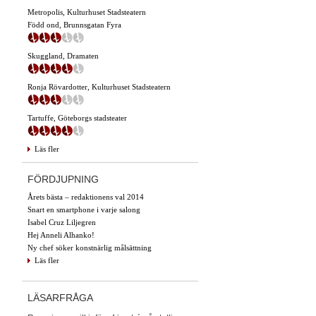
Metropolis, Kulturhuset Stadsteatern
Född ond, Brunnsgatan Fyra
Skuggland, Dramaten
Ronja Rövardotter, Kulturhuset Stadsteatern
Tartuffe, Göteborgs stadsteater
Läs fler
FÖRDJUPNING
Årets bästa – redaktionens val 2014
Snart en smartphone i varje salong
Isabel Cruz Liljegren
Hej Anneli Alhanko!
Ny chef söker konstnärlig målsättning
Läs fler
LÄSARFRÅGA