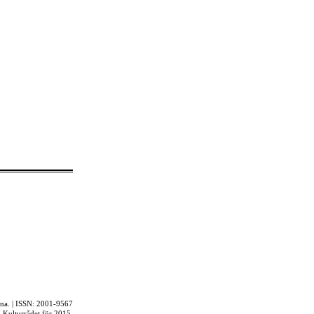
rna. | ISSN: 2001-9567
ån Kulturrådet för 2015.