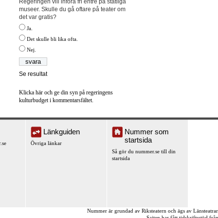
Regeringen vill införa fri entré på statliga
museer. Skulle du gå oftare på teater om
det var gratis?
Ja.
Det skulle bli lika ofta.
Nej.
Se resultat
Klicka här och ge din syn på regeringens
kulturbudget i kommentarsfältet.
Länkguiden
Nummer som
startsida
.se
Övriga länkar
Så gör du nummer.se till din
startsida
Nummer är grundad av Riksteatern och ägs av Länsteatra
Sajten har fått tidskriftsstöd fr