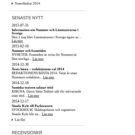
Teaterlänkar 2014
SENASTE NYTT
2015-07-31
Information om Nummer och Länsteatrarna i
Sverige
Den 1 maj blev Länsteatrarna i Sverige ägare av...
Läs mer
2015-02-10
Nummer och framtiden
NYHETER. Framtiden är oviss för Nummer.se.
Den trevliga...
Läs mer
2014-12-30
Årets bästa – redaktionens val 2014
REDAKTIONENS BÄSTA 2014. Varje år utser
Nummers redaktion...
Läs mer
2014-12-18
Samiska teatern saknar stöd
KIRUNA. Giron Sámi Teáhter står för närvarande
utan stöd...
Läs mer
2014-12-17
Sissela Kyle till Parkteatern
STOCKHOLM. Skådespelaren och regissören
Sissela Kyle blir ny...
Läs mer
Läs fler
RECENSIONER