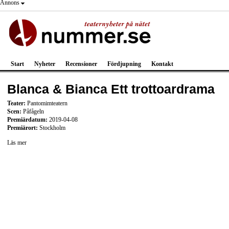
Annons
Start
Nyheter
Recensioner
Fördjupning
Kontakt
Blanca & Bianca Ett trottoardrama
Teater:
Pantomimteatern
Scen:
Påfågeln
Premiärdatum:
2019-04-08
Premiärort:
Stockholm
Läs mer