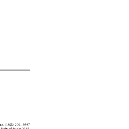
rna. | ISSN: 2001-9567
ån Kulturrådet för 2015.