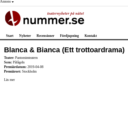
Annons
Start
Nyheter
Recensioner
Fördjupning
Kontakt
Blanca & Bianca (Ett trottoardrama)
Teater:
Pantomimteatern
Scen:
Påfågeln
Premiärdatum:
2019-04-08
Premiärort:
Stockholm
Läs mer