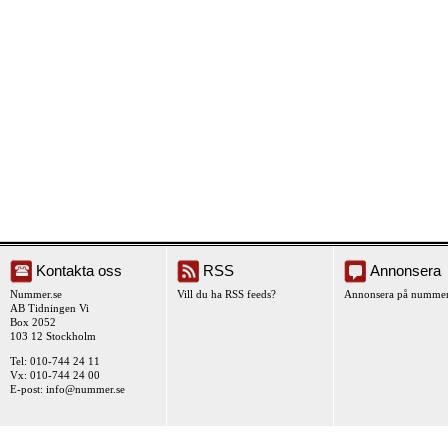
Kontakta oss
RSS
Annonsera
Nummer.se
Vill du ha RSS feeds?
Annonsera på nummer
AB Tidningen Vi
Box 2052
103 12 Stockholm
Tel: 010-744 24 11
Vx: 010-744 24 00
E-post:
info@nummer.se