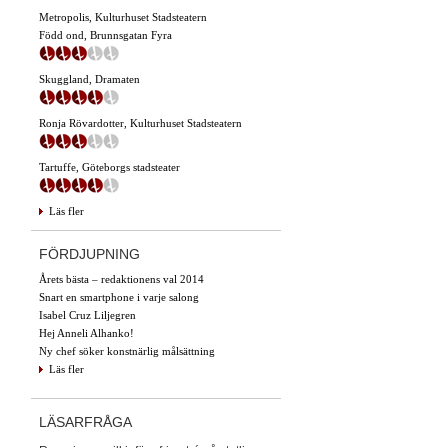
Metropolis, Kulturhuset Stadsteatern
Född ond, Brunnsgatan Fyra
Skuggland, Dramaten
Ronja Rövardotter, Kulturhuset Stadsteatern
Tartuffe, Göteborgs stadsteater
Läs fler
FÖRDJUPNING
Årets bästa – redaktionens val 2014
Snart en smartphone i varje salong
Isabel Cruz Liljegren
Hej Anneli Alhanko!
Ny chef söker konstnärlig målsättning
Läs fler
LÄSARFRÅGA