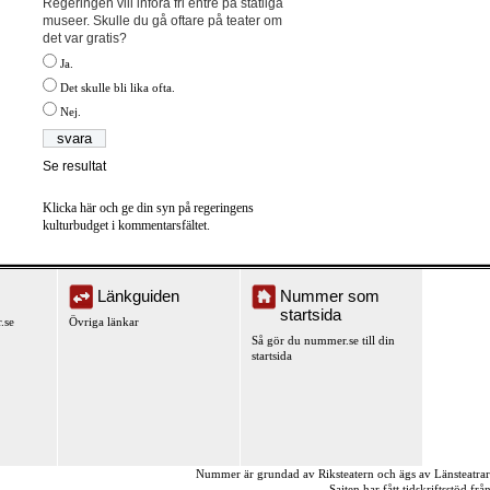
Regeringen vill införa fri entré på statliga
museer. Skulle du gå oftare på teater om
det var gratis?
Ja.
Det skulle bli lika ofta.
Nej.
Se resultat
Klicka här och ge din syn på regeringens
kulturbudget i kommentarsfältet.
Länkguiden
Nummer som
startsida
.se
Övriga länkar
Så gör du nummer.se till din
startsida
Nummer är grundad av Riksteatern och ägs av Länsteatra
Sajten har fått tidskriftsstöd fr