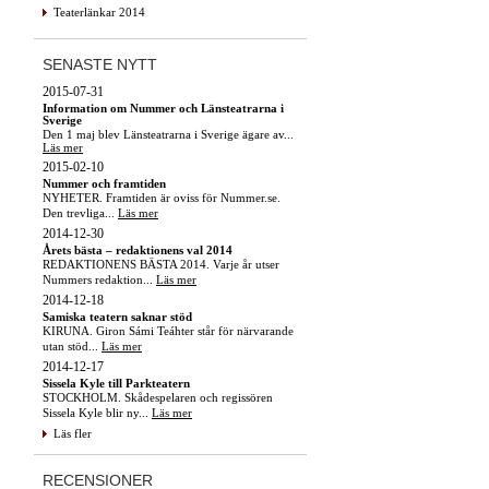
Teaterlänkar 2014
SENASTE NYTT
2015-07-31
Information om Nummer och Länsteatrarna i
Sverige
Den 1 maj blev Länsteatrarna i Sverige ägare av...
Läs mer
2015-02-10
Nummer och framtiden
NYHETER. Framtiden är oviss för Nummer.se.
Den trevliga...
Läs mer
2014-12-30
Årets bästa – redaktionens val 2014
REDAKTIONENS BÄSTA 2014. Varje år utser
Nummers redaktion...
Läs mer
2014-12-18
Samiska teatern saknar stöd
KIRUNA. Giron Sámi Teáhter står för närvarande
utan stöd...
Läs mer
2014-12-17
Sissela Kyle till Parkteatern
STOCKHOLM. Skådespelaren och regissören
Sissela Kyle blir ny...
Läs mer
Läs fler
RECENSIONER