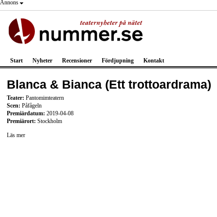
Annons
Start
Nyheter
Recensioner
Fördjupning
Kontakt
Blanca & Bianca (Ett trottoardrama)
Teater:
Pantomimteatern
Scen:
Påfågeln
Premiärdatum:
2019-04-08
Premiärort:
Stockholm
Läs mer