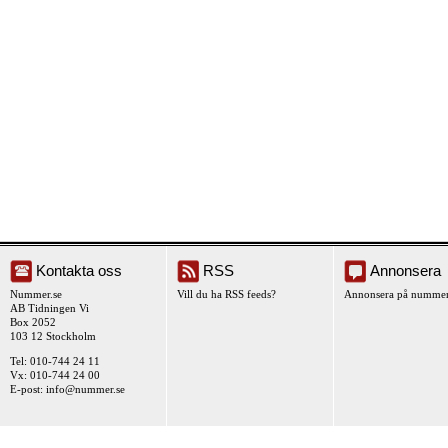
Kontakta oss
RSS
Annonsera
Nummer.se
Vill du ha RSS feeds?
Annonsera på nummer
AB Tidningen Vi
Box 2052
103 12 Stockholm
Tel: 010-744 24 11
Vx: 010-744 24 00
E-post:
info@nummer.se