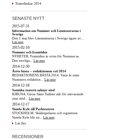
Teaterlänkar 2014
SENASTE NYTT
2015-07-31
Information om Nummer och Länsteatrarna i
Sverige
Den 1 maj blev Länsteatrarna i Sverige ägare av...
Läs mer
2015-02-10
Nummer och framtiden
NYHETER. Framtiden är oviss för Nummer.se.
Den trevliga...
Läs mer
2014-12-30
Årets bästa – redaktionens val 2014
REDAKTIONENS BÄSTA 2014. Varje år utser
Nummers redaktion...
Läs mer
2014-12-18
Samiska teatern saknar stöd
KIRUNA. Giron Sámi Teáhter står för närvarande
utan stöd...
Läs mer
2014-12-17
Sissela Kyle till Parkteatern
STOCKHOLM. Skådespelaren och regissören
Sissela Kyle blir ny...
Läs mer
Läs fler
RECENSIONER