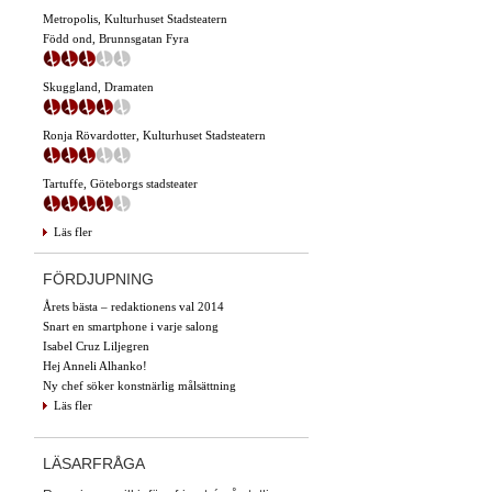
Metropolis, Kulturhuset Stadsteatern
Född ond, Brunnsgatan Fyra
Skuggland, Dramaten
Ronja Rövardotter, Kulturhuset Stadsteatern
Tartuffe, Göteborgs stadsteater
Läs fler
FÖRDJUPNING
Årets bästa – redaktionens val 2014
Snart en smartphone i varje salong
Isabel Cruz Liljegren
Hej Anneli Alhanko!
Ny chef söker konstnärlig målsättning
Läs fler
LÄSARFRÅGA