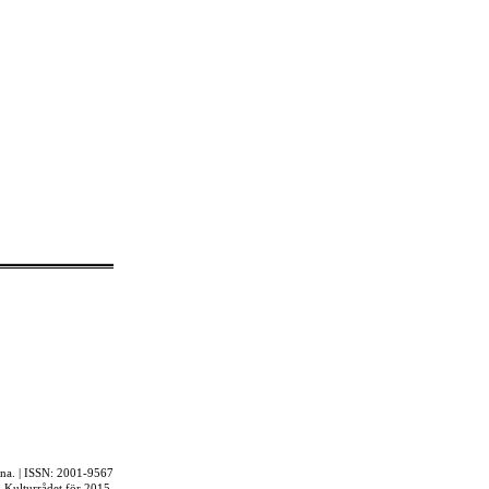
rna. | ISSN: 2001-9567
ån Kulturrådet för 2015.