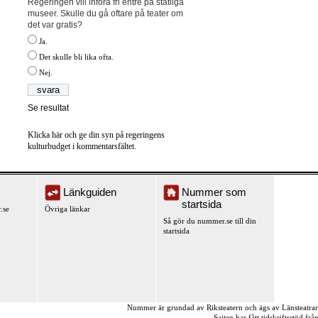
Regeringen vill införa fri entré på statliga
museer. Skulle du gå oftare på teater om
det var gratis?
Ja.
Det skulle bli lika ofta.
Nej.
Se resultat
Klicka här och ge din syn på regeringens
kulturbudget i kommentarsfältet.
Länkguiden
Nummer som
startsida
.se
Övriga länkar
Så gör du nummer.se till din
startsida
Nummer är grundad av Riksteatern och ägs av Länsteatra
Sajten har fått tidskriftsstöd fr