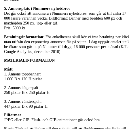
5. Annonsplats i Nummers nyhetsbrev
Det går också att annonsera i Nummers nyhetsbrev, som går ut till cirka 17
000 läsare varannan vecka. Bildformat: Banner med bredden 600 px och
maxhöjden 250 px, jpg- eller gif.
Pris: 5000 kr
Betalningsinformation
: För enkelhetens skull kör vi inte betalning per klic
utan utifrån den exponering annonsen får på sajten. I dag uppgår antalet uni
besökare som går in på Nummer till drygt 16 000 personer per månad (Källa
Google Analytics, december 2010).
MATERIALINFORMATION
Mått
1. Annons toppbanner:
1 000 B x 120 H pixlar
2. Annons högerspalt:
250 pixlar B x 250 pixlar H
3. Annons vänsterspalt:
447 pixlar B x 90 pixlar H
Filformat
JPEG eller GIF. Flash- och GIF-animationer går också bra.
Flash: Tänk på att länken till den sida du vill att flashbannern ska länka till