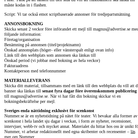
måste kodas in i flashen.
Script: Vi tar också emot scriptbaserade annonser för tredjepartsmätning.
ANNONSBOKNING
Skicka senast 2 veckor före införandet ett mejl till
magnus@advertise.se
me
följande information:
Företag/organisation
Benämning på annonsen (titel/projektnamn)
Önskad annonsplats (höger- eller vänsterspalt enligt ovan info)
Länk till den webbplats som annonsen ska länkas till
Önskad period (vi jobbar med bokning av hela veckor)
Fakturaadress
Kontaktperson med telefonnummer
MATERIALLEVERANS
Skicka ditt material, tillsammans med en länk till den webbplats du vill att d
banner ska länkas till
senast fyra dagar före överenskommen publicering
till
magnus@advertise.se
. När vi har fått din bokning skickar vi en
bokningsbekräftelse per mejl.
Sveriges enda nättidning exklusivt för scenkonst
Nummer.se är en nyhetstidning på nätet för teater. Vi bevakar alla former av
scenkonst i hela landet sju dagar i veckan, i form av nyheter, recensioner,
intervjuer, webb-tv och mycket annat. Materialet du hittar hos oss är unikt f
Nummer, vi arbetar redaktionellt med egna skribenter och recensenter –
läs
mer om Nummer
.