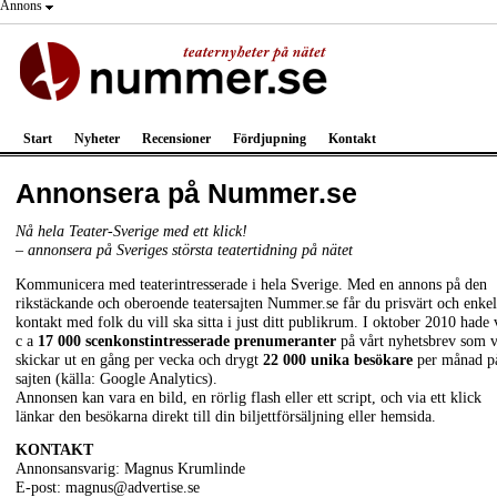
Annons
Start
Nyheter
Recensioner
Fördjupning
Kontakt
Annonsera på Nummer.se
Nå hela Teater-Sverige med ett klick!
– annonsera på Sveriges största teatertidning på nätet
Kommunicera med teaterintresserade i hela Sverige. Med en annons på den
rikstäckande och oberoende teatersajten Nummer.se får du prisvärt och enkel
kontakt med folk du vill ska sitta i just ditt publikrum. I oktober 2010 hade 
c a
17 000 scenkonstintresserade prenumeranter
på vårt nyhetsbrev som v
skickar ut en gång per vecka och drygt
22 000 unika besökare
per månad p
sajten (källa: Google Analytics).
Annonsen kan vara en bild, en rörlig flash eller ett script, och via ett klick
länkar den besökarna direkt till din biljettförsäljning eller hemsida.
KONTAKT
Annonsansvarig: Magnus Krumlinde
E-post:
magnus@advertise.se