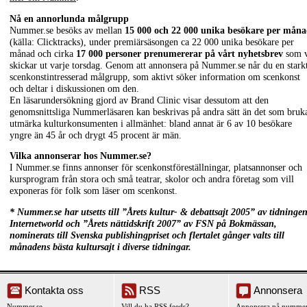
Nå en annorlunda målgrupp
Nummer.se besöks av mellan
15 000 och 22 000 unika besökare per mån
(källa: Clicktracks), under premiärsäsongen ca 22 000 unika besökare per
månad och cirka
17 000 personer prenumererar på vårt nyhetsbrev
som v
skickar ut varje torsdag. Genom att annonsera på Nummer.se når du en stark
scenkonstintresserad målgrupp, som aktivt söker information om scenkonst
och deltar i diskussionen om den.
En läsarundersökning gjord av Brand Clinic visar dessutom att den
genomsnittsliga Nummerläsaren kan beskrivas på andra sätt än det som bruk
utmärka kulturkonsumenten i allmänhet: bland annat är 6 av 10 besökare
yngre än 45 år och drygt 45 procent är män.
Vilka annonserar hos Nummer.se?
I Nummer.se finns annonser för scenkonstföreställningar, platsannonser och
kursprogram från stora och små teatrar, skolor och andra företag som vill
exponeras för folk som läser om scenkonst.
* Nummer.se har utsetts till ”Årets kultur- & debattsajt 2005” av tidninge
Internetworld och ”Årets nättidskrift 2007” av FSN på Bokmässan,
nominerats till Svenska publishingpriset och flertalet gånger valts till
månadens bästa kultursajt i diverse tidningar.
Kontakta oss
RSS
Annonsera
Nummer.se
Vill du ha RSS feeds?
Annonsera på nummer