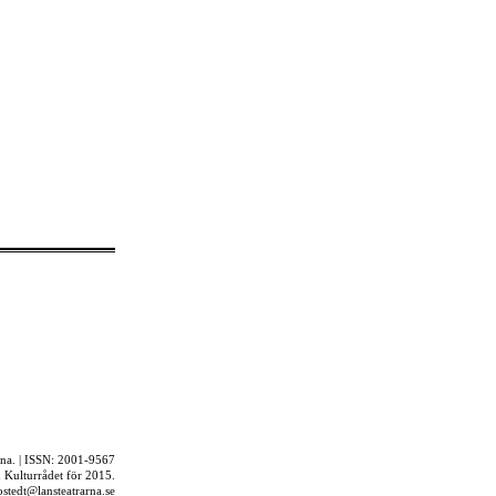
rna. | ISSN: 2001-9567
ån Kulturrådet för 2015.
jostedt@lansteatrarna.se