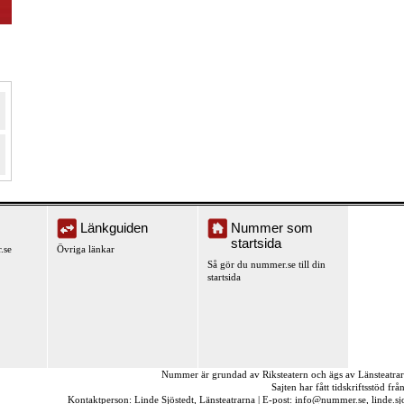
Länkguiden
Nummer som
startsida
.se
Övriga länkar
Så gör du nummer.se till din
startsida
Nummer är grundad av Riksteatern och ägs av Länsteatra
Sajten har fått tidskriftsstöd fr
Kontaktperson: Linde Sjöstedt, Länsteatrarna | E-post:
info@nummer.se
,
linde.s