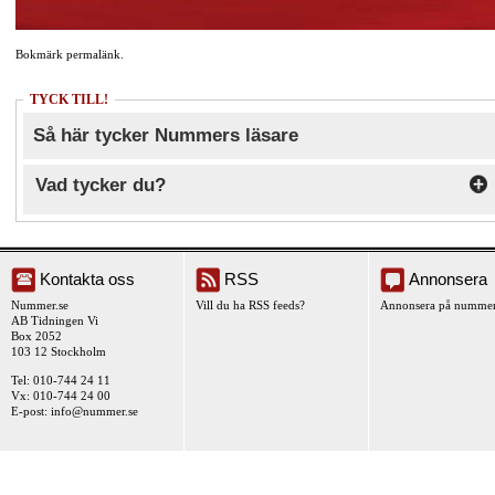
Bokmärk
permalänk
.
TYCK TILL!
Så här tycker Nummers läsare
Vad tycker du?
Kontakta oss
RSS
Annonsera
Nummer.se
Vill du ha RSS feeds?
Annonsera på nummer
AB Tidningen Vi
Box 2052
103 12 Stockholm
Tel: 010-744 24 11
Vx: 010-744 24 00
E-post:
info@nummer.se