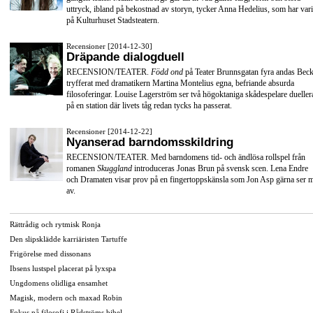
uttryck, ibland på bekostnad av storyn, tycker Anna Hedelius, som har vari
på Kulturhuset Stadsteatern.
Recensioner [2014-12-30]
Dräpande dialogduell
RECENSION/TEATER.
Född ond
på Teater Brunnsgatan fyra andas Beck
tryfferat med dramatikern Martina Montelius egna, befriande absurda
filosoferingar. Louise Lagerström ser två högoktaniga skådespelare dueller
på en station där livets tåg redan tycks ha passerat.
Recensioner [2014-12-22]
Nyanserad barndomsskildring
RECENSION/TEATER. Med barndomens tid- och ändlösa rollspel från
romanen
Skuggland
introduceras Jonas Brun på svensk scen. Lena Endre
och Dramaten visar prov på en fingertoppskänsla som Jon Asp gärna ser 
av.
Rättrådig och rytmisk Ronja
Den slipsklädde karriäristen Tartuffe
Frigörelse med dissonans
Ibsens lustspel placerat på lyxspa
Ungdomens olidliga ensamhet
Magisk, modern och maxad Robin
Fokus på filosofi i Rådströms bibel