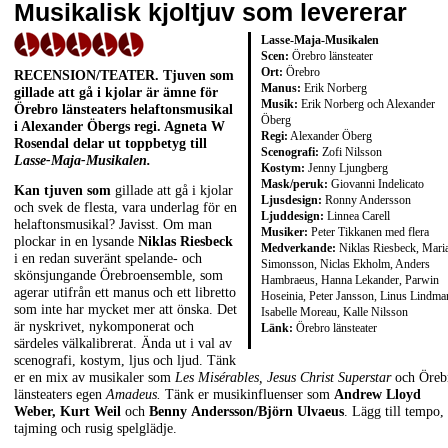
Musikalisk kjoltjuv som levererar
Lasse-Maja-Musikalen
Scen:
Örebro länsteater
Ort:
Örebro
RECENSION/TEATER. Tjuven som
Manus:
Erik Norberg
gillade att gå i kjolar är ämne för
Musik:
Erik Norberg och Alexander
Örebro länsteaters helaftonsmusikal
Öberg
i Alexander Öbergs regi. Agneta W
Regi:
Alexander Öberg
Rosendal delar ut toppbetyg till
Scenografi:
Zofi Nilsson
Lasse-Maja-Musikalen.
Kostym:
Jenny Ljungberg
Mask/peruk:
Giovanni Indelicato
Kan tjuven som
gillade att gå i kjolar
Ljusdesign:
Ronny Andersson
och svek de flesta, vara underlag för en
Ljuddesign:
Linnea Carell
helaftonsmusikal? Javisst. Om man
Musiker:
Peter Tikkanen med flera
plockar in en lysande
Niklas Riesbeck
Medverkande:
Niklas Riesbeck, Mari
i en redan suveränt spelande- och
Simonsson, Niclas Ekholm, Anders
skönsjungande Örebroensemble, som
Hambraeus, Hanna Lekander, Parwin
agerar utifrån ett manus och ett libretto
Hoseinia, Peter Jansson, Linus Lindma
som inte har mycket mer att önska. Det
Isabelle Moreau, Kalle Nilsson
är nyskrivet, nykomponerat och
Länk:
Örebro länsteater
särdeles välkalibrerat. Ända ut i val av
scenografi, kostym, ljus och ljud. Tänk
er en mix av musikaler som
Les Misérables, Jesus Christ Superstar
och Öreb
länsteaters egen
Amadeus.
Tänk er musikinfluenser som
Andrew Lloyd
Weber, Kurt Weil
och
Benny Andersson/Björn Ulvaeus
. Lägg till tempo,
tajming och rusig spelglädje.