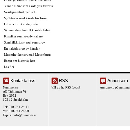
Jeanne d’Arc som ekologisk terrorist
Svartsjukestrid med stil
Spökteater med känsla för form
Urbana troll i underjorden
Skimrande tribut till klassisk balett
Klassiker som kreativ kabaré
Samhällskritiskt spel som show
Ett kalejdoskop av känslor
Mästerligt konstruerad Mayenburg
Rappt om historisk hen
Läs fler
Kontakta oss
RSS
Annonsera
Nummer.se
Vill du ha RSS feeds?
Annonsera på nummer
AB Tidningen Vi
Box 2052
103 12 Stockholm
Tel: 010-744 24 11
Vx: 010-744 24 00
E-post:
info@nummer.se