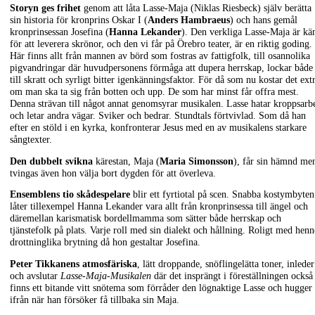
Storyn ges frihet
genom att låta Lasse-Maja (Niklas Riesbeck) själv berätta
sin historia för kronprins Oskar I (
Anders Hambraeus
) och hans gemål
kronprinsessan Josefina (
Hanna Lekander
). Den verkliga Lasse-Maja är kä
för att leverera skrönor, och den vi får på Örebro teater, är en riktig goding.
Här finns allt från mannen av börd som fostras av fattigfolk, till osannolika
pigvandringar där huvudpersonens förmåga att dupera herrskap, lockar både
till skratt och syrligt bitter igenkänningsfaktor. För då som nu kostar det ext
om man ska ta sig från botten och upp. De som har minst får offra mest.
Denna strävan till något annat genomsyrar musikalen. Lasse hatar kroppsarb
och letar andra vägar. Sviker och bedrar. Stundtals förtvivlad. Som då han
efter en stöld i en kyrka, konfronterar Jesus med en av musikalens starkare
sångtexter.
Den dubbelt svikna
kärestan, Maja (
Maria Simonsson
), får sin hämnd me
tvingas även hon välja bort dygden för att överleva.
Ensemblens tio skådespelare
blir ett fyrtiotal på scen. Snabba kostymbyten
låter tillexempel Hanna Lekander vara allt från kronprinsessa till ängel och
däremellan karismatisk bordellmamma som sätter både herrskap och
tjänstefolk på plats. Varje roll med sin dialekt och hållning. Roligt med henn
drottninglika brytning då hon gestaltar Josefina.
Peter Tikkanens atmosfäriska
, lätt droppande, snöflingelätta toner, inleder
och avslutar
Lasse-Maja-Musikalen
där det insprängt i föreställningen också
finns ett bitande vitt snötema som förråder den lögnaktige Lasse och hugger
ifrån när han försöker få tillbaka sin Maja.